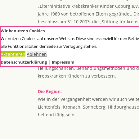
„Elterninitiative krebskranker Kinder Coburg e.V
Jahre 1989 von betroffenen Eltern gegründet. D
beschloss am 31.10.2003, die „Stiftung für kreb
errichten und das Vereinsvermögen auf die Stif
Wir benutzen Cookies
Wir nutzen Cookies auf unserer Website. Diese sind essenziell für den Betr
Der Zweck:
alle Funktionalitäten der Seite zur Verfügung stehen.
Sie soll künftig anstelle des Vereins in unserer
Akzeptieren
Ablehnen
und deren Eltern unterstützen und Projekte förd
|
Datenschutzerklärung
Impressum
Heilungschancen, Behandlungsmethoden und di
krebskranken Kindern zu verbessern.
Die Region:
Wie in der Vergangenheit werden wir auch weite
Lichtenfels, Kronach, Sonneberg, Hildburghaus
helfend tätig sein.