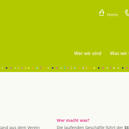
Home
Wer wir sind
Was wir 
Wer macht was?
stand aus dem Verein
Die laufenden Geschäfte führt der
St