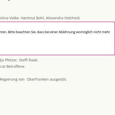
istina Vatke, Hartmut Bohl, Alexandra Holzheid.
e grundsätzlichen
chten. Bitte beachten Sie, dass bei einer Ablehnung womöglich nicht mehr
Stiftungsvorstand.
n Müller, Prof. Dr. med. Peter Dahlem, Dr.
a Pfetzer, Steffi Raab.
rat Betroffene.
 Regierung von Oberfranken ausgeübt.